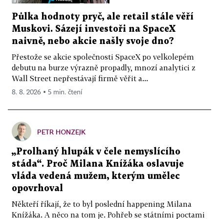
Půlka hodnoty pryč, ale retail stále věří
Muskovi. Sázejí investoři na SpaceX
naivně, nebo akcie našly svoje dno?
Přestože se akcie společnosti SpaceX po velkolepém
debutu na burze výrazně propadly, mnozí analytici z
Wall Street nepřestávají firmě věřit a...
8. 8. 2026 ▪ 5 min. čtení
PETR HONZEJK
„Prolhaný hlupák v čele nemyslícího
stáda“. Proč Milana Knížáka oslavuje
vláda vedená mužem, kterým umělec
opovrhoval
Někteří říkají, že to byl poslední happening Milana
Knížáka. A něco na tom je. Pohřeb se státními poctami