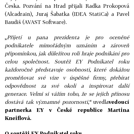
Česka. Pozvání na Hrad přijali Radka Prokopová
(Alcadrain), Juraj Šabatka (IDEA StatiCa) a Pavel
Baudiš (AVAST Software).
„
Přijetí u pana prezidenta je pro oceněné
podnikatele mimořádným uznáním a zároveň
připomínkou, jak důležitou roli hraje podnikání pro
celou společnost. Soutěž EY Podnikatel roku
každoročně představuje osobnosti, které dokážou
proměňovat své vize v úspěšné firmy, přebírat
odpovědnost za své okolí a inspirovat další
generace. Velmi si vážím toho, že se jejich přínosu
dostává tak významné pozornosti,“
uvedla
vedoucí
partnerka EY v České republice Martina
Kneiflová.
O soutěži EY Podnikatel roku