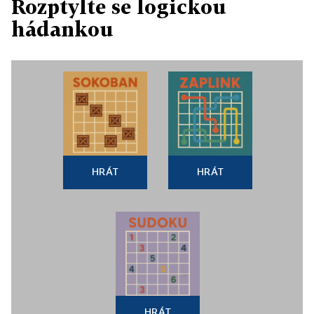
Rozptylte se logickou
hádankou
HRÁT
HRÁT
HRÁT