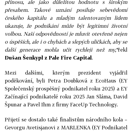
přínosu, ale jako důležitou hodnotu s širokým
přesahem. Takové uznání posiluje sebevědomí
českého kapitálu a mladým talentovaným lidem
ukazuje, že podnikání může být legitimní životní
volbou. Naší odpovědností je mluvit otevřeně nejen
o úspěších, ale i o chybách a slepých uličkách, aby se
další generace mohla učit rychleji než my,“
řekl
Dušan Šenkypl z Pale Fire Capital
.
Mezi dalšími, kterým prezident vyjádřil
poděkování, byli Petra Doubková z EcoHaus (EY
Společenský prospěšný podnikatel roku 2025) a EY
Začínající podnikatelé roku 2025 Jan Sláma, David
Špunar a Pavel Ihm z firmy FaceUp Technology.
Přijetí se dostalo také finalistům národního kola –
Gevorgu Avetisjanovi z MARLENKA (EY Podnikatel