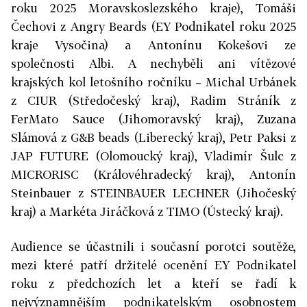
roku 2025 Moravskoslezského kraje), Tomáši
Čechovi z Angry Beards (EY Podnikatel roku 2025
kraje Vysočina) a Antonínu Kokešovi ze
společnosti Albi. A nechyběli ani vítězové
krajských kol letošního ročníku – Michal Urbánek
z CIUR (Středočeský kraj), Radim Stráník z
FerMato Sauce (Jihomoravský kraj), Zuzana
Slámová z G&B beads (Liberecký kraj), Petr Paksi z
JAP FUTURE (Olomoucký kraj), Vladimír Šulc z
MICRORISC (Královéhradecký kraj), Antonín
Steinbauer z STEINBAUER LECHNER (Jihočeský
kraj) a Markéta Jiráčková z TIMO (Ústecký kraj).
Audience se účastnili i současní porotci soutěže,
mezi které patří držitelé ocenění EY Podnikatel
roku z předchozích let a kteří se řadí k
nejvýznamnějším podnikatelským osobnostem