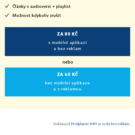
Články v audioverzi + playlist
Možnost kdykoliv zrušit
ZA 80 KČ
s mobilní aplikací
a bez reklam
nebo
ZA 40 KČ
bez mobilní aplikace
a s reklamou
|
Předplatné HN+ je zcela bez reklam.