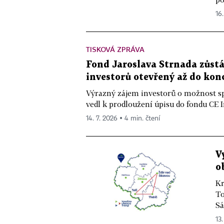
16.
TISKOVÁ ZPRÁVA
Fond Jaroslava Strnada zůst
investorů otevřený až do kon
Výrazný zájem investorů o možnost s
vedl k prodloužení úpisu do fondu CE I
14. 7. 2026 ▪ 4 min. čtení
V
o
Kr
To
Sá
13.