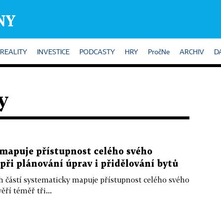
REALITY
INVESTICE
PODCASTY
HRY
PročNe
ARCHIV
D
y
 mapuje přístupnost celého svého
při plánování úprav i přidělování bytů
h částí systematicky mapuje přístupnost celého svého
ří téměř tři...