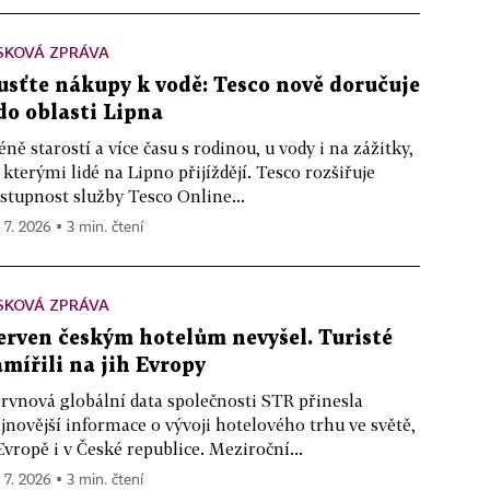
SKOVÁ ZPRÁVA
usťte nákupy k vodě: Tesco nově doručuje
 do oblasti Lipna
ně starostí a více času s rodinou, u vody i na zážitky,
 kterými lidé na Lipno přijíždějí. Tesco rozšiřuje
stupnost služby Tesco Online...
. 7. 2026 ▪ 3 min. čtení
SKOVÁ ZPRÁVA
erven českým hotelům nevyšel. Turisté
amířili na jih Evropy
rvnová globální data společnosti STR přinesla
jnovější informace o vývoji hotelového trhu ve světě,
Evropě i v České republice. Meziroční...
. 7. 2026 ▪ 3 min. čtení