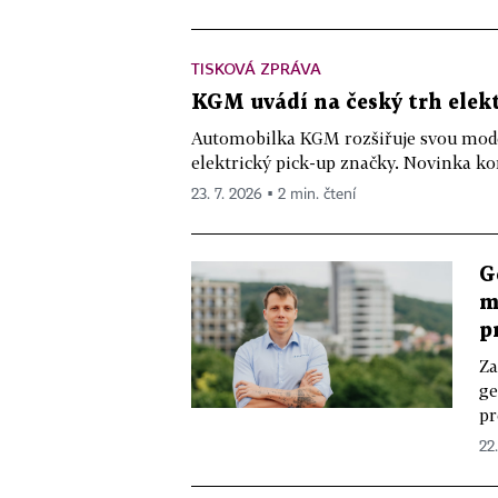
TISKOVÁ ZPRÁVA
KGM uvádí na český trh elek
Automobilka KGM rozšiřuje svou mod
elektrický pick-up značky. Novinka kom
23. 7. 2026 ▪ 2 min. čtení
G
m
p
Za
ge
pr
22