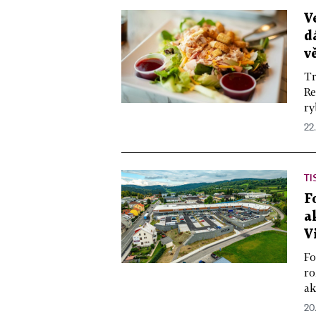
V
d
vě
Tr
Re
ry
22
TI
F
a
V
Fo
ro
ak
20