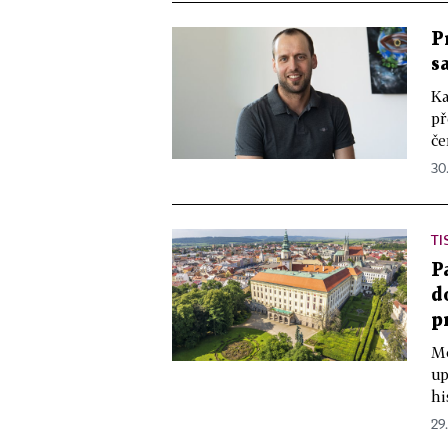
P
s
Ka
př
če
30
TI
P
d
p
Mo
up
hi
29