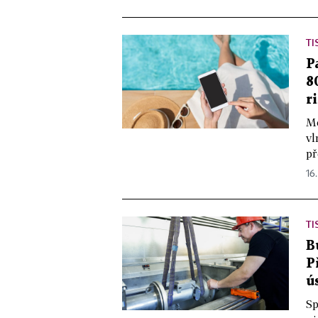
TI
P
8
r
Me
vl
př
16.
TI
B
P
ú
Sp