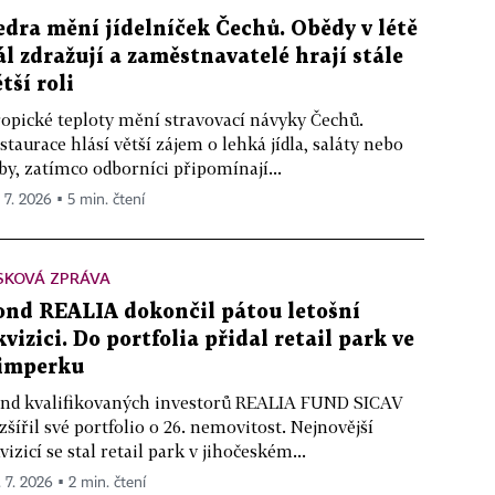
edra mění jídelníček Čechů. Obědy v létě
ál zdražují a zaměstnavatelé hrají stále
tší roli
opické teploty mění stravovací návyky Čechů.
staurace hlásí větší zájem o lehká jídla, saláty nebo
by, zatímco odborníci připomínají...
. 7. 2026 ▪ 5 min. čtení
SKOVÁ ZPRÁVA
ond REALIA dokončil pátou letošní
kvizici. Do portfolia přidal retail park ve
imperku
nd kvalifikovaných investorů REALIA FUND SICAV
zšířil své portfolio o 26. nemovitost. Nejnovější
vizicí se stal retail park v jihočeském...
. 7. 2026 ▪ 2 min. čtení