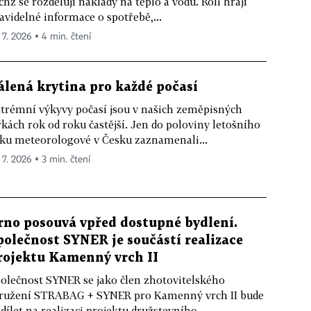
chž se rozdělují náklady na teplo a vodu. Roli hrají
avidelné informace o spotřebě,...
. 7. 2026 ▪ 4 min. čtení
álená krytina pro každé počasí
trémní výkyvy počasí jsou v našich zeměpisných
řkách rok od roku častější. Jen do poloviny letošního
ku meteorologové v Česku zaznamenali...
 7. 2026 ▪ 3 min. čtení
rno posouvá vpřed dostupné bydlení.
polečnost SYNER je součástí realizace
rojektu Kamenný vrch II
olečnost SYNER se jako člen zhotovitelského
ružení STRABAG + SYNER pro Kamenný vrch II bude
dílet na realizaci projektu družstevního...