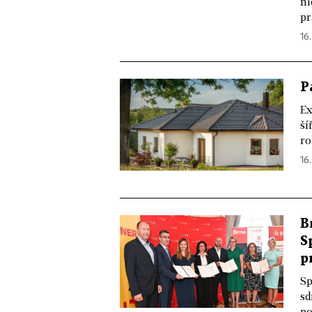
ni
pr
16
P
Ex
ší
ro
16.
B
S
p
Sp
sd
po