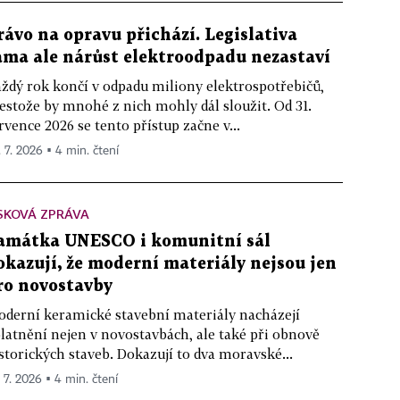
rávo na opravu přichází. Legislativa
ama ale nárůst elektroodpadu nezastaví
ždý rok končí v odpadu miliony elektrospotřebičů,
estože by mnohé z nich mohly dál sloužit. Od 31.
rvence 2026 se tento přístup začne v...
. 7. 2026 ▪ 4 min. čtení
SKOVÁ ZPRÁVA
amátka UNESCO i komunitní sál
okazují, že moderní materiály nejsou jen
ro novostavby
derní keramické stavební materiály nacházejí
latnění nejen v novostavbách, ale také při obnově
storických staveb. Dokazují to dva moravské...
. 7. 2026 ▪ 4 min. čtení