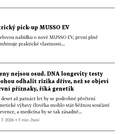
trický pick-up MUSSO EV
elovou nabídku o nové MUSSO EV, první plně
binuje praktické vlastnosti...
eny nejsou osud. DNA longevity testy
ohou odhalit rizika dříve, než se objeví
rvní příznaky, říká genetik
 deset až patnáct let by se podrobné přečtení
netické výbavy člověka mohlo stát běžnou součástí
evence, a medicína by se tak zásadně...
. 7. 2026 ▪ 7 min. čtení