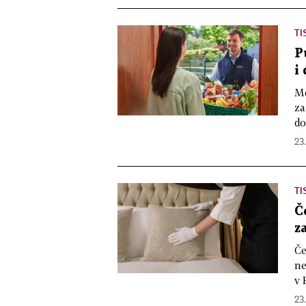
TI
P
i
Mé
za
do
23
TI
Č
z
Če
ne
v 
23