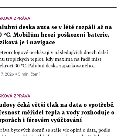
SKOVÁ ZPRÁVA
alubní deska auta se v létě rozpálí až na
0 °C. Mobilům hrozí poškození baterie,
iziková je i navigace
teorologové očekávají v následujících dnech další
nu tropických teplot, kdy maxima na řadě míst
ekročí 30 °C. Palubní deska zaparkovaného...
 7. 2026 ▪ 5 min. čtení
SKOVÁ ZPRÁVA
udovy čeká větší tlak na data o spotřebě.
řesnost měřidel tepla a vody rozhoduje o
sporách i férovém vyúčtování
ráva bytových domů se stále víc opírá o data, podle