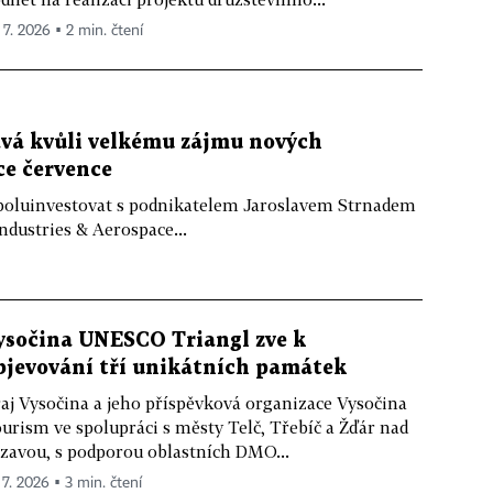
 7. 2026 ▪ 2 min. čtení
ává kvůli velkému zájmu nových
ce července
poluinvestovat s podnikatelem Jaroslavem Strnadem
ndustries & Aerospace...
ysočina UNESCO Triangl zve k
bjevování tří unikátních památek
aj Vysočina a jeho příspěvková organizace Vysočina
urism ve spolupráci s městy Telč, Třebíč a Žďár nad
zavou, s podporou oblastních DMO...
 7. 2026 ▪ 3 min. čtení