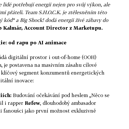
e lidé potřebují energii nejen pro svůj výkon, ale
mi přáteli. Team S.H.O.C.K. je ztělesněním této
tý kód“ a Big Shock! dodá energii živé zábavy do
b Kalmár, Account Director z Marketupu.
gie: od rapu po AI animace
ládá digitální prostor i out-of-home (OOH)
, je postavena na masivním zásahu cílové
oří klíčový segment konzumentů energetických
itální inovace:
iích:
Budování očekávání pod heslem „Něco se
il i rapper
Refew
, dlouhodobý ambasador
i fanoušci jako první možnost exkluzivně