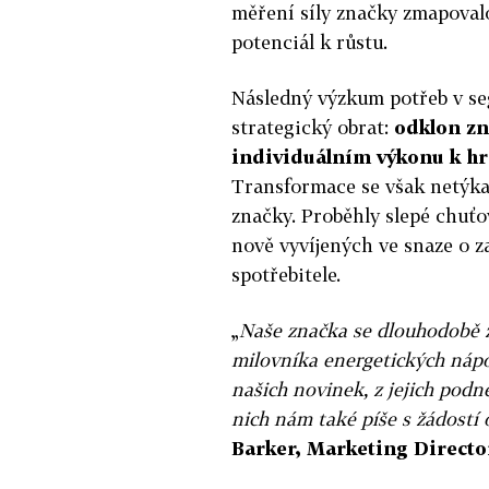
měření síly značky zmapovalo
potenciál k růstu.
Následný výzkum potřeb v se
strategický obrat:
odklon zn
individuálním výkonu k hr
Transformace se však netýka
značky. Proběhly slepé chuťov
nově vyvíjených ve snaze o z
spotřebitele.
„
Naše značka se dlouhodobě z
milovníka energetických nápo
našich novinek, z jejich podn
nich nám také píše s žádostí 
Barker, Marketing Directo