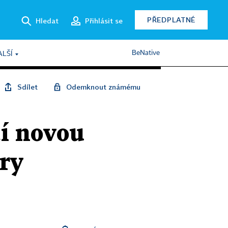
PŘEDPLATNÉ
Hledat
Přihlásit se
BeNative
ALŠÍ
Sdílet
Odemknout známému
tí novou
ry