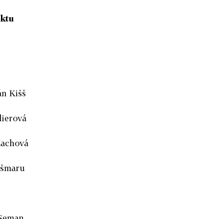
ktu
n Kišš
ierová
Zachová
ršmaru
 Seman