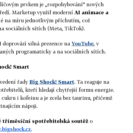
líčovým prvkem je „rozpohybování“ nových
tředí. Marketup využil moderní
AI animace a
é na míru jednotlivým příchutím, což
 sociálních sítích (Meta, TikTok).
 doprovází silná prezence na
YouTube
, v
aných programaticky a na sociálních sítích.
hock! Smart
 uvedení řady
Big Shock! Smart
. Ta reaguje na
řebitelů, kteří hledají chytřejší formu energie.
ukru i kofeinu a je zcela bez taurinu, přičemž
utnajícím nápoji.
é
tříměsíční spotřebitelská soutěž
o
bigshock.cz
.