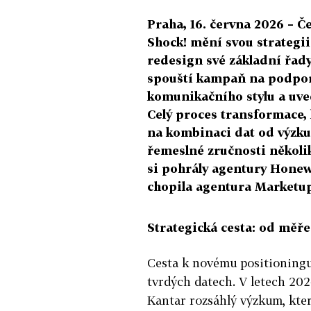
Praha, 16. června 2026 – Č
Shock! mění svou strategii
redesign své základní řad
spouští kampaň na podpor
komunikačního stylu a uve
Celý proces transformace, k
na kombinaci dat od výzku
řemeslné zručnosti několi
si pohrály agentury Honew
chopila agentura Marketup
Strategická cesta: od měř
Cesta k novému positioningu 
tvrdých datech. V letech 20
Kantar rozsáhlý výzkum, kte