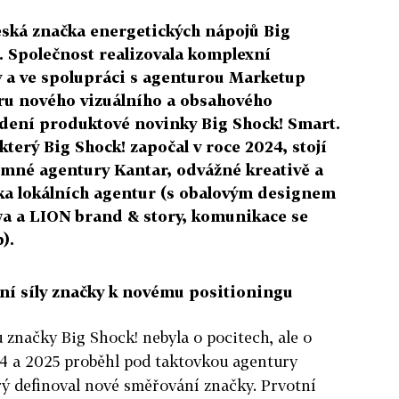
eská značka energetických nápojů Big
. Společnost realizovala komplexní
y a ve spolupráci s agenturou Marketup
u nového vizuálního a obsahového
dení produktové novinky Big Shock! Smart.
terý Big Shock! započal v roce 2024, stojí
mné agentury Kantar, odvážné kreativě a
ka lokálních agentur (s obalovým designem
a a LION brand & story, komunikace se
).
ení síly značky k novému positioningu
značky Big Shock! nebyla o pocitech, ale o
24 a 2025 proběhl pod taktovkou agentury
rý definoval nové směřování značky. Prvotní