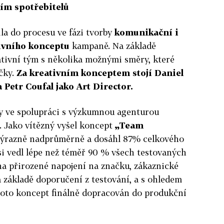
ím spotřebitelů
la do procesu ve fázi tvorby
komunikační i
tivního konceptu
kampaně. Na základě
ativní tým s několika možnými směry, které
ačky.
Za kreativním konceptem stojí Daniel
 Petr Coufal jako Art Director.
ly ve spolupráci s výzkumnou agenturou
. Jako vítězný vyšel koncept
„Team
 výrazně nadprůměrně a dosáhl 87% celkového
si vedl lépe než téměř 90 % všech testovaných
na přirozené napojení na značku, zákaznické
a základě doporučení z testování, a s ohledem
proto koncept finálně dopracován do produkční