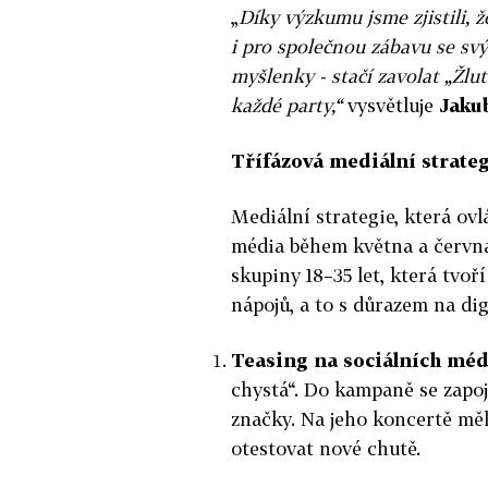
„
Díky výzkumu jsme zjistili, ž
i pro společnou zábavu se svý
myšlenky - stačí zavolat „Žlu
každé party,“
vysvětluje
Jaku
Třífázová mediální strate
Mediální strategie, která ov
média během května a června
skupiny 18–35 let, která tv
nápojů, a to s důrazem na dig
Teasing na sociálních méd
chystá“. Do kampaně se zapoj
značky. Na jeho koncertě měl
otestovat nové chutě.