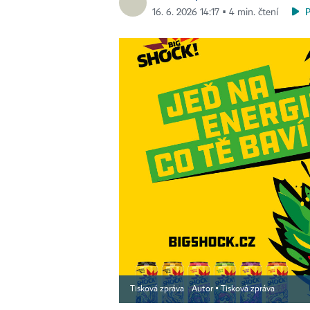
16. 6. 2026 14:17 ▪ 4 min. čtení
Tisková zpráva
Autor ▪
Tisková zpráva