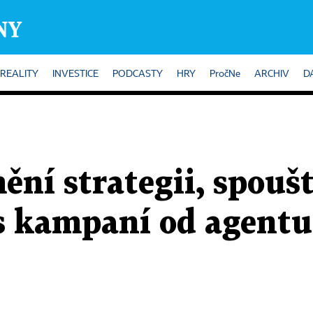
REALITY
INVESTICE
PODCASTY
HRY
PročNe
ARCHIV
D
ění strategii, spouš
s kampaní od agentu