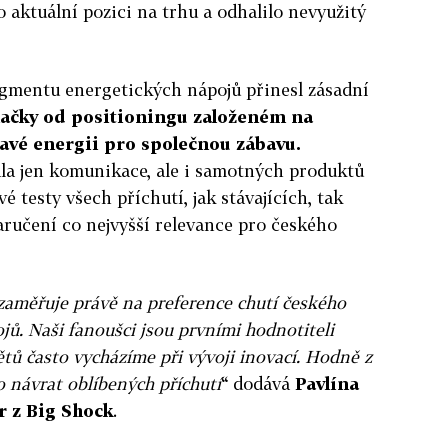
 aktuální pozici na trhu a odhalilo nevyužitý
gmentu energetických nápojů přinesl zásadní
ačky od positioningu založeném na
avé energii pro společnou zábavu.
la jen komunikace, ale i samotných produktů
é testy všech příchutí, jak stávajících, tak
aručení co nejvyšší relevance pro českého
aměřuje právě na preference chutí českého
jů. Naši fanoušci jsou prvními hodnotiteli
ětů často vycházíme při vývoji inovací. Hodně z
o návrat oblíbených příchutí
“ dodává
Pavlína
r z Big Shock
.