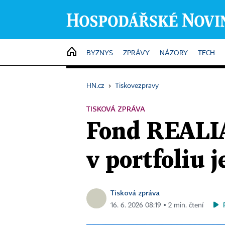
HOME
BYZNYS
ZPRÁVY
NÁZORY
TECH
HN.cz
›
Tiskovezpravy
TISKOVÁ ZPRÁVA
Fond REALIA 
v portfoliu j
Tisková zpráva
16. 6. 2026 08:19 ▪ 2 min. čtení