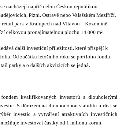
 se nacházejí napříč celou Českou republikou
udějovicích, Plzni, Ostravě nebo Valašském Meziříčí.
 retail park v Kralupech nad Vltavou – Kozomíně,
ízí celkovou pronajímatelnou plochu 14 000 m².
ává další investiční příležitosti, které přispějí k
tfolia. Od začátku letošního roku se portfolio fondu
etail parky a o dalších akvizicích se jedná.
ondem kvalifikovaných investorů s dlouholetými
nvestic. S důrazem na dlouhodobou stabilitu a růst se
běr investic a vytváření atraktivních investičních
ž umožňuje investovat částky od 1 milionu korun.