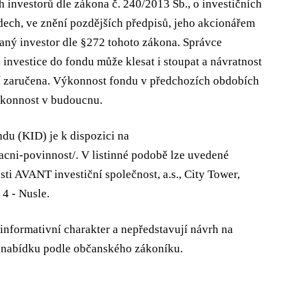
 investorů dle zákona č. 240/2013 Sb., o investičních
dech, ve znění pozdějších předpisů, jeho akcionářem
aný investor dle §272 tohoto zákona. Správce
 investice do fondu může klesat i stoupat a návratnost
í zaručena. Výkonnost fondu v předchozích obdobích
konnost v budoucnu.
du (KID) je k dispozici na
acni-povinnost/. V listinné podobě lze uvedené
sti AVANT investiční společnost, a.s., City
Tower,
4 - Nusle.
nformativní charakter a nepředstavují návrh na
 nabídku podle občanského zákoníku.