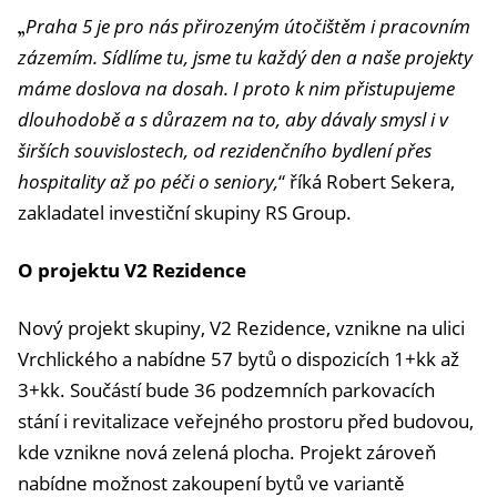
Praha 5 je pro nás přirozeným útočištěm i pracovním
„
zázemím. Sídlíme tu, jsme tu každý den a naše projekty
máme doslova na dosah. I proto k nim přistupujeme
dlouhodobě a s důrazem na to, aby dávaly smysl i v
širších souvislostech, od rezidenčního bydlení přes
hospitality až po péči o seniory,
“ říká Robert Sekera,
zakladatel investiční skupiny RS Group.
O projektu V2 Rezidence
Nový projekt skupiny, V2 Rezidence, vznikne na ulici
Vrchlického a nabídne 57 bytů o dispozicích 1+kk až
3+kk. Součástí bude 36 podzemních parkovacích
stání i revitalizace veřejného prostoru před budovou,
kde vznikne nová zelená plocha. Projekt zároveň
nabídne možnost zakoupení bytů ve variantě