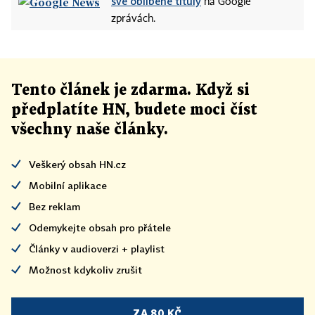
své oblíbené tituly
na Google
zprávách.
Tento článek
je
zdarma. Když si
předplatíte HN, budete moci číst
všechny naše články
.
Veškerý obsah HN.cz
Mobilní aplikace
Bez reklam
Odemykejte obsah pro přátele
Články v audioverzi + playlist
Možnost kdykoliv zrušit
ZA 80 KČ