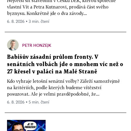
Největší síť stavebnin v Česku DEK, kterou společně
vlastní Vít a Petra Kutnarovi, prodává část svého
byznysu. Konkrétně jde o dva závody...
6. 8. 2026 ▪ 3 min. čtení
PETR HONZEJK
Babišův zásadní průlom fronty. V
senátních volbách jde o mnohem víc než o
27 křesel v paláci na Malé Straně
Kdo vyhraje letošní senátní volby? Záleží samozřejmě
na kritériích, podle kterých budeme vítězství
posuzovat. Ale je velmi pravděpodobné, že...
6. 8. 2026 ▪ 5 min. čtení