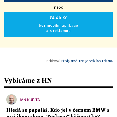
nebo
ZA 40 KČ
bez mobilní aplikace
a s reklamou
|
Předplatné HN+ je zcela bez reklam.
Vybíráme z HN
JAN KUBITA
Hledá se papaláš. Kdo jel v černém BMW s
majákem skrze „Turkovu“ křižovatku?