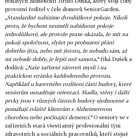
bohatých zkušeností Jiřího Duška, který stojí coby
provozní ředitel v čele domovů SeniorGarden.
„Standardně nabízíme dvoulůžkové pokoje. Nikoli
proto, že bychom neuměli nabídnout pokoje
jednolůžkové, ale protože praxe ukázala, že mít na
pokoji společnost, slyšet po probuzení přání
dobrého jitra, nebo mít jistotu, že nebudu sám, až
mi nebude dobře, je lepší než samota,“
říká Dušek a
dodává:
„Naše zařízení zároveň myslí i na
praktickou stránku každodenního provozu.
Například u barevného rozlišení částí budovy, které
seniorům usnadňuje orientaci. Madla, stěny i další
prvky jsou v různých částech budovy sjednocené a
pomáhají zvláště klientům s Alzheimerovou
chorobou nebo počínající demencí.“
O seniory se v
zařízeních stará všestranný profesionální tým
zdravotních a sociálních pracovníků, kteří stejně