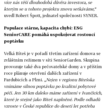
více nás těší dlouhodobá důvěra investora, se
kterým se u tohoto projektu znovu setkáváme,“
uvedl Robert Špott, jednatel společnosti SYNER.
Populace stárne, kapacita chybí: ESG
SeniorCARE pomáhá uspokojovat rostoucí
poptávku
Velká Bíteš je v pořadí třetím zařízení domova se
zvláštním režimem v síti SeniorGarden. Skupina
provozuje také dva pečovatelské domy a v příštím
roce plánuje otevření dalších zařízení v
Pardubicích a Plzni.
„Nejen v regionu Bítešska
vnímáme silnou poptávku po kvalitní pobytové
péči. Jen 30 km daleko máme zařízení v Ivančicích,
které je stejně jako Bíteš naplněné. Podle odhadů
vzroste v České republice do deseti let potřeba