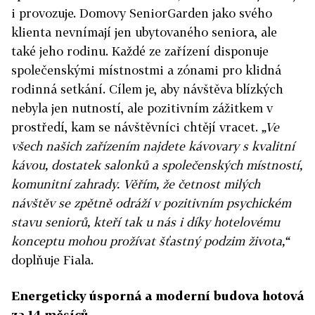
i provozuje. Domovy SeniorGarden jako svého
klienta nevnímají jen ubytovaného seniora, ale
také jeho rodinu. Každé ze zařízení disponuje
společenskými místnostmi a zónami pro klidná
rodinná setkání. Cílem je, aby návštěva blízkých
nebyla jen nutností, ale pozitivním zážitkem v
prostředí, kam se návštěvníci chtějí vracet.
„Ve
všech našich zařízením najdete kávovary s kvalitní
kávou, dostatek salonků a společenských místností,
komunitní zahrady. Věřím, že četnost milých
návštěv se zpětně odráží v pozitivním psychickém
stavu seniorů, kteří tak u nás i díky hotelovému
konceptu mohou prožívat šťastný podzim života,“
doplňuje Fiala.
Energeticky úsporná a moderní budova hotová
za 14 měsíců