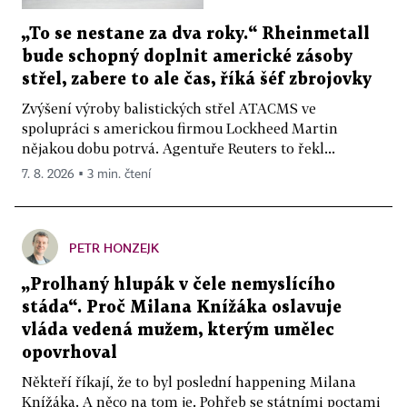
„To se nestane za dva roky.“ Rheinmetall
bude schopný doplnit americké zásoby
střel, zabere to ale čas, říká šéf zbrojovky
Zvýšení výroby balistických střel ATACMS ve
spolupráci s americkou firmou Lockheed Martin
nějakou dobu potrvá. Agentuře Reuters to řekl...
7. 8. 2026 ▪ 3 min. čtení
PETR HONZEJK
„Prolhaný hlupák v čele nemyslícího
stáda“. Proč Milana Knížáka oslavuje
vláda vedená mužem, kterým umělec
opovrhoval
Někteří říkají, že to byl poslední happening Milana
Knížáka. A něco na tom je. Pohřeb se státními poctami