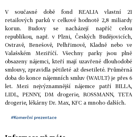
V současné době fond REALIA vlastní 21
retailových parků v celkové hodnotě 2,8 miliardy
korun. Budovy se nacházejí napříč celou
republikou, např. v Plzni, Českých Budějovicích,
Ostravě, Benešově, Pelhřimově, Kladně nebo ve
Valašském Meziříčí. Všechny parky jsou plně
obsazeny nájemci, kteří mají uzavřené dlouhodobé
smlouvy, zpravidla pětileté až desetileté. Průměrná
doba do konce nájemních smluv (WAULT) je přes 6
let. Mezi nejvýznamnější nájemce patří BILLA,
LIDL, PENNY, DM drogerie, ROSSMANN, TETA
drogerie, lékárny Dr. Max, KFC a mnoho dalších.
#Komerční prezentace