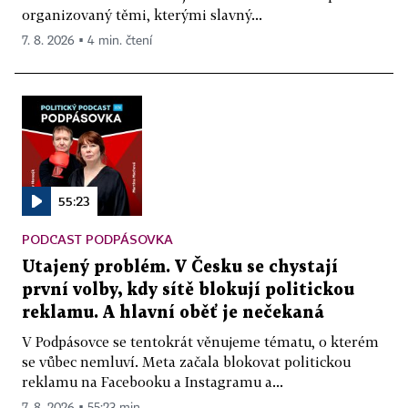
organizovaný těmi, kterými slavný...
7. 8. 2026 ▪ 4 min. čtení
55:23
PODCAST PODPÁSOVKA
Utajený problém. V Česku se chystají
první volby, kdy sítě blokují politickou
reklamu. A hlavní oběť je nečekaná
V Podpásovce se tentokrát věnujeme tématu, o kterém
se vůbec nemluví. Meta začala blokovat politickou
reklamu na Facebooku a Instagramu a...
7. 8. 2026 ▪ 55:23 min.