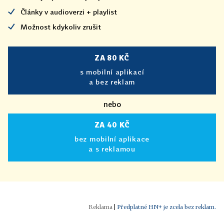
Články v audioverzi + playlist
Možnost kdykoliv zrušit
ZA 80 KČ
s mobilní aplikací
a bez reklam
nebo
ZA 40 KČ
bez mobilní aplikace
a s reklamou
|
Předplatné HN+ je zcela bez reklam.