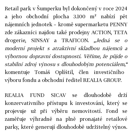
Retail park v Šumperku byl dokončený v roce 2024
a jeho obchodní plocha 3.100 m² nabízí pět
nájemních jednotek – kromě supermarketu PENNY
zde zákazníci najdou také prodejny ACTION, TETA
drogerie, SINSAY a TRAFICON.
„Jedná se o
moderní projekt s atraktivní skladbou nájemců a
výbornou dopravní dostupností. Věříme, že půjde o
stabilní zdroj výnosu s dlouhodobým potenciálem,“
komentuje Tomáš Oplíštil, člen investičního
výboru fondu a obchodní ředitel REALIA GROUP.
REALIA FUND SICAV se dlouhodobě drží
konzervativního přístupu k investování, který se
projevuje už při výběru nemovitostí. Fond se
zaměřuje výhradně na plně pronajaté retailové
parky, které generují dlouhodobě udržitelný výnos.