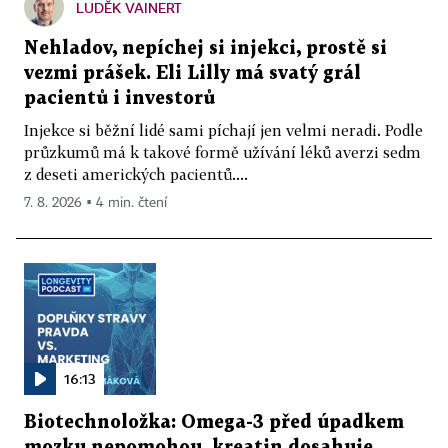
LUDĚK VAINERT
Nehladov, nepíchej si injekci, prostě si
vezmi prášek. Eli Lilly má svatý grál
pacientů i investorů
Injekce si běžní lidé sami píchají jen velmi neradi. Podle
průzkumů má k takové formě užívání léků averzi sedm
z deseti amerických pacientů....
7. 8. 2026 ▪ 4 min. čtení
16:13
Biotechnoložka: Omega-3 před úpadkem
mozku nepomohou, kreatin dosahuje