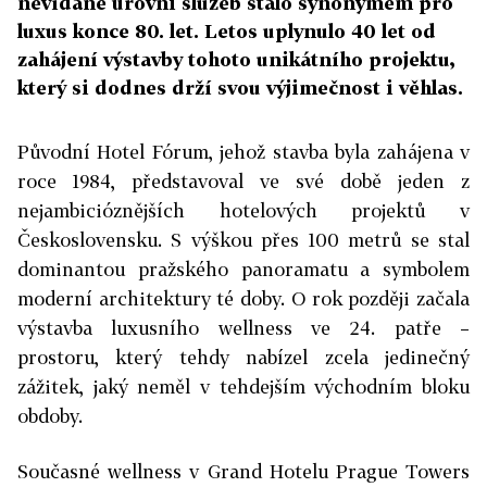
nevídané úrovni služeb stalo synonymem pro
luxus konce 80. let. Letos uplynulo 40 let od
zahájení výstavby tohoto unikátního projektu,
který si dodnes drží svou výjimečnost i věhlas.
Původní Hotel Fórum, jehož stavba byla zahájena v
roce 1984, představoval ve své době jeden z
nejambicióznějších hotelových projektů v
Československu. S výškou přes 100 metrů se stal
dominantou pražského panoramatu a symbolem
moderní architektury té doby. O rok později začala
výstavba luxusního wellness ve 24. patře –
prostoru, který tehdy nabízel zcela jedinečný
zážitek, jaký neměl v tehdejším východním bloku
obdoby.
Současné wellness v Grand Hotelu Prague Towers