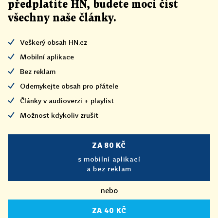
předplatíte HN, budete moci číst
všechny naše články
.
Veškerý obsah HN.cz
Mobilní aplikace
Bez reklam
Odemykejte obsah pro přátele
Články v audioverzi + playlist
Možnost kdykoliv zrušit
ZA 80 KČ
s mobilní aplikací
a bez reklam
nebo
ZA 40 KČ